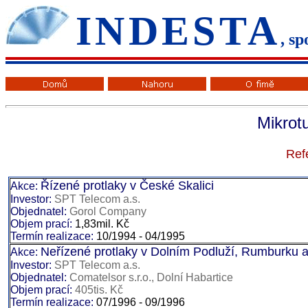
IN
DESTA
, sp
Mikrot
Ref
Řízené protlaky v České Skalici
Akce:
Investor:
SPT Telecom a.s.
Objednatel:
Gorol Company
Objem prací:
1,83mil. Kč
Termín realizace:
10/1994 - 04/1995
Neřízené protlaky v Dolním Podluží, Rumburku a
Akce:
Investor:
SPT Telecom a.s.
Objednatel:
Comatelsor s.r.o., Dolní Habartice
Objem prací:
405tis. Kč
Termín realizace:
07/1996 - 09/1996