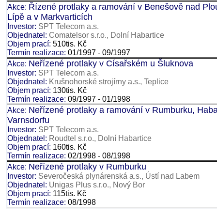
Řízené protlaky a ramování v Benešově nad Plo
Akce:
Lípě a v Markvarticích
Investor:
SPT Telecom a.s.
Objednatel:
Comatelsor s.r.o., Dolní Habartice
Objem prací:
510tis. Kč
Termín realizace:
01/1997 - 09/1997
Neřízené protlaky v Císařském u Šluknova
Akce:
Investor:
SPT Telecom a.s.
Objednatel:
Krušnohorské strojírny a.s., Teplice
Objem prací:
130tis. Kč
Termín realizace:
09/1997 - 01/1998
Neřízené protlaky a ramování v Rumburku, Habar
Akce:
Varnsdorfu
Investor:
SPT Telecom a.s.
Objednatel:
Roudtel s.r.o., Dolní Habartice
Objem prací:
160tis. Kč
Termín realizace:
02/1998 - 08/1998
Neřízené protlaky v Rumburku
Akce:
Investor:
Severočeská plynárenská a.s., Ústí nad Labem
Objednatel:
Unigas Plus s.r.o., Nový Bor
Objem prací:
115tis. Kč
Termín realizace:
08/1998